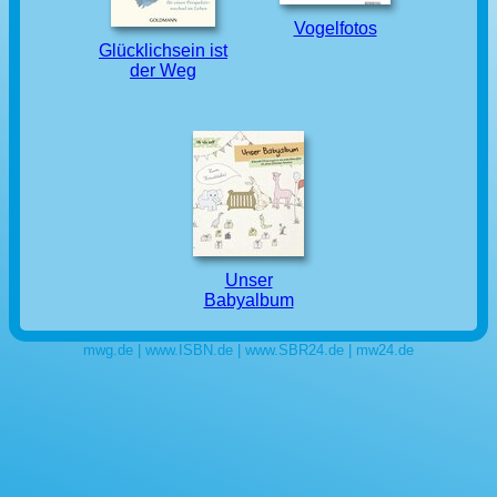
Vogelfotos
Glücklichsein ist
der Weg
Unser
Babyalbum
mwg.de
|
www.ISBN.de
|
www.SBR24.de
|
mw24.de